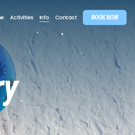
•
BOOK NOW
e
Activities
Info
Contact
•
•
•
•
•
ry
•
•
•
•
•