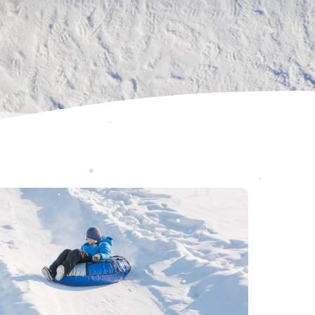
•
•
•
•
•
•
•
•
•
•
•
•