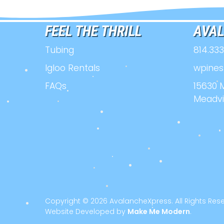
FEEL THE THRILL
AVA
Tubing
814.33
•
Igloo Rentals
wpines
•
FAQs
15630 M
•
•
•
Meadvil
•
•
•
•
•
•
•
•
•
•
•
•
•
•
Copyright ©
2026
AvalancheXpress. All Rights Res
•
Website Developed by
Make Me Modern
.
•