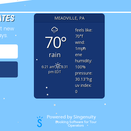
•
•
ATES
MEADVILLE, PA
ut new
feels like:
70°
ys.
70
°f
•
wind:
•
1
mph
rain
ene
•
humidity:
100
%
6:21 am
8:31
•
pm EDT
pressure:
30.13
"hg
uv index:
0
•
•
•
•
Powered by Singenuity
•
•
Booking Software for Tour
Operators
•