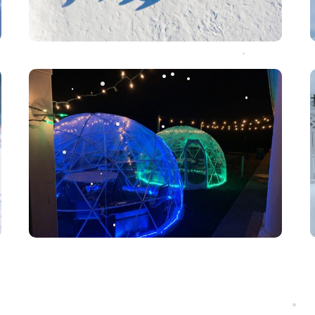
•
•
•
•
•
•
•
•
•
•
•
•
•
•
•