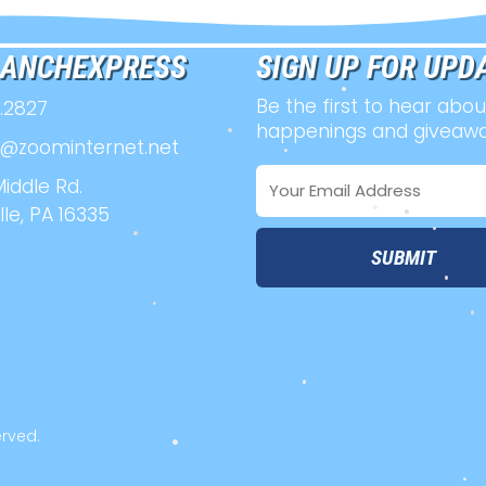
•
LANCHEXPRESS
SIGN UP FOR UPD
Be the first to hear abo
3.2827
•
happenings and giveawa
@zoominternet.net
•
•
Email
iddle Rd.
Address
le, PA 16335
•
•
•
•
•
•
•
•
erved.