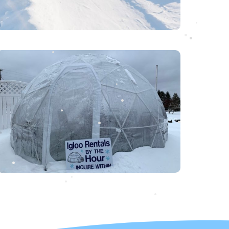
•
•
•
•
•
•
•
•
•
•
•
•
•
•