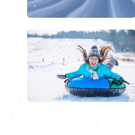
•
•
•
•
•
•
•
•
•
•
•
•
•