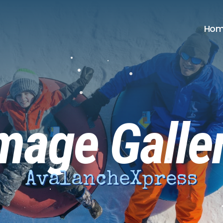
•
Hom
•
•
•
•
•
mage Galle
•
•
AvalancheXpress
•
•